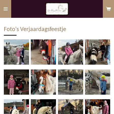
Ga
direct
naar
de
Foto's Verjaardagsfeestje
hoofdinhoud