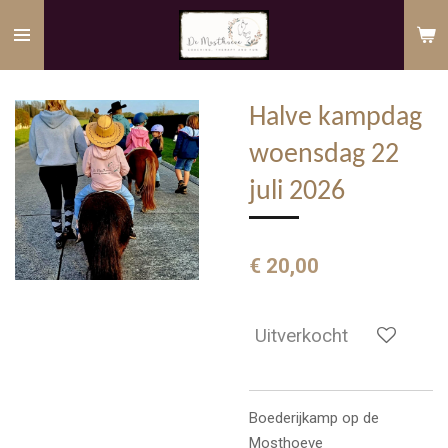
Ga
direct
naar
de
Halve kampdag
hoofdinhoud
woensdag 22
juli 2026
€ 20,00
Uitverkocht
Boederijkamp op de
Mosthoeve