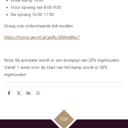
Einde kamp 16:00
Voor opvang van 8:00-9:00
Na opvang 16:00-17:30
Graag ook onderstaande link invullen
https://forms.gle/nCaCqq9LrXDRmBRu7
Nota: Bij annulatie wordt er een kostprijs van 20% ingehouden.
Vanaf 1 week voor de start van het kamp wordt er 50%
ingehouden.
D
D
S
D
e
e
h
e
l
e
a
l
e
l
r
e
n
e
n
TOP